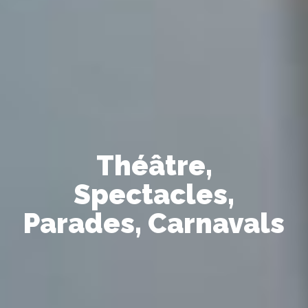
Théâtre,
Spectacles,
Parades, Carnavals