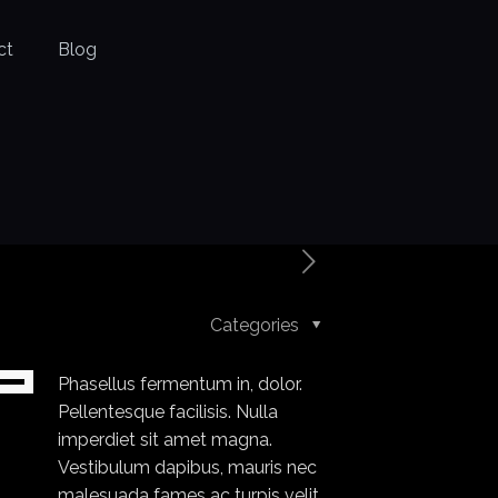
ct
Blog
Categories
Phasellus fermentum in, dolor.
Pellentesque facilisis. Nulla
imperdiet sit amet magna.
Vestibulum dapibus, mauris nec
malesuada fames ac
turpis velit
,