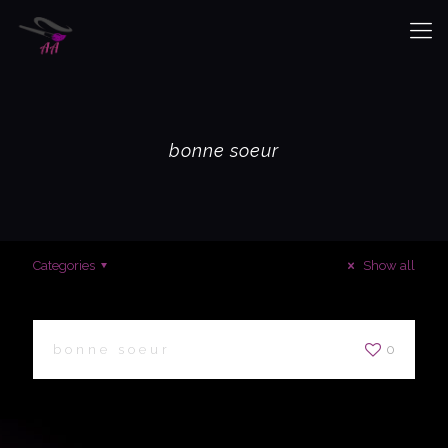
bonne soeur
Categories
Show all
bonne soeur
0